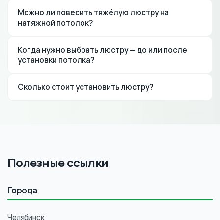
Можно ли повесить тяжёлую люстру на
натяжной потолок?
Да, устанавливаем люстры любого веса.
Когда нужно выбрать люстру — до или после
Используем специальные закладные, которые
установки потолка?
крепятся к бетонному потолку до монтажа
полотна.
Лучше до установки, чтобы мы подготовили
Сколько стоит установить люстру?
нужную закладную. Но можно и после —
установим дополнительную закладную.
Установка одной люстры — от 500 ₽. В стоимость
входит закладная и подключение. Цена зависит от
сложности люстры.
Полезные ссылки
Города
Челябинск