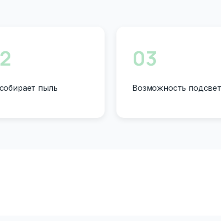
2
03
собирает пыль
Возможность подсве