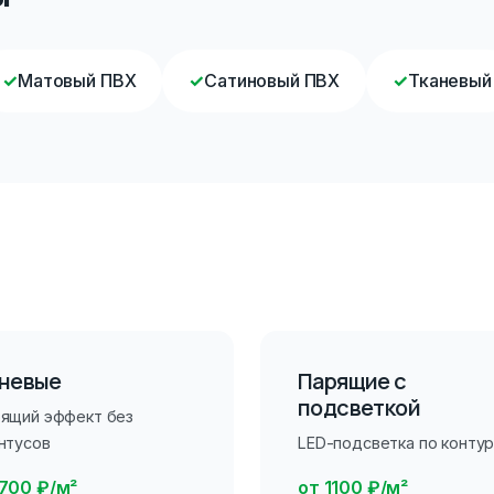
✓
Матовый ПВХ
✓
Сатиновый ПВХ
✓
Тканевый
невые
Парящие с
подсветкой
ящий эффект без
нтусов
LED-подсветка по конту
 700 ₽/м²
от 1100 ₽/м²