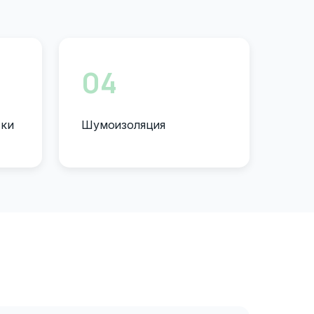
04
тки
Шумоизоляция