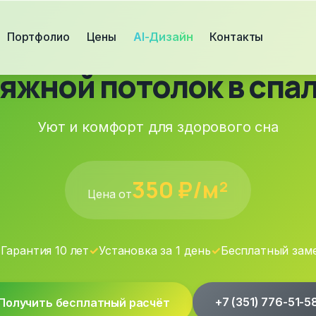
Портфолио
Цены
AI-Дизайн
Контакты
яжной потолок в спа
Уют и комфорт для здорового сна
350
₽/м²
Цена от
✓
Гарантия 10 лет
✓
Установка за 1 день
✓
Бесплатный зам
+7 (351) 776-51-5
Получить бесплатный расчёт