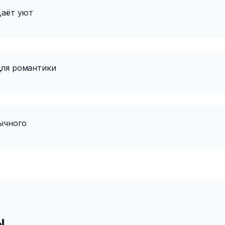
даёт уют
для романтики
ычного
ы