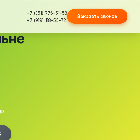
+7 (351) 776-51-58
Заказать звонок
+7 (919) 118-55-72
льне
ер
8