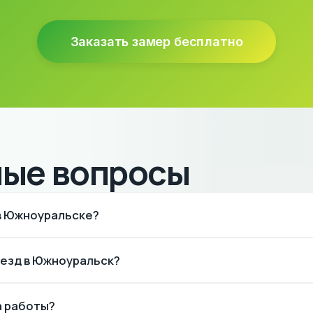
Заказать замер бесплатно
мые вопросы
 в Южноуральске?
уральск по мере формирования заказов. Цены без наценок, к
ыезд в Южноуральск?
ены на материалы и работу такие же — от 350 ₽/м².
а работы?