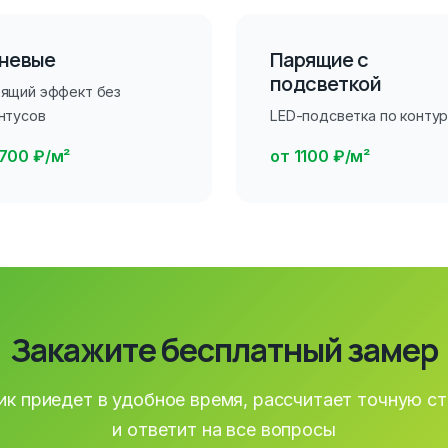
невые
Парящие с
подсветкой
ящий эффект без
нтусов
LED-подсветка по конту
 700 ₽/м²
от 1100 ₽/м²
Закажите бесплатный замер
к приедет в удобное время, рассчитает точную с
и ответит на все вопросы