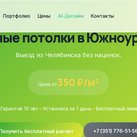
Портфолио
Цены
AI-Дизайн
Контакты
ые потолки в Южноу
Выезд из Челябинска без наценок.
350
₽/м²
Цена от
✓
Гарантия 10 лет
✓
Установка за 1 день
✓
Бесплатный зам
+7 (351) 776-51-5
Получить бесплатный расчёт