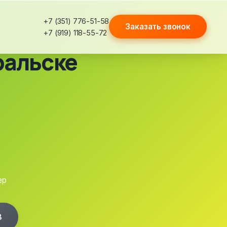
+7 (351) 776-51-58
Заказать звонок
+7 (919) 118-55-72
ральске
ер
8