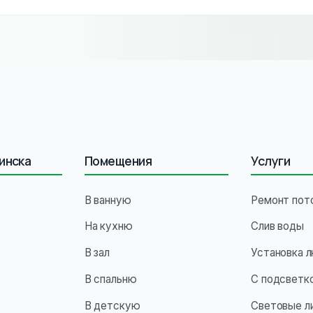
материалы и монтаж. Если возникнут проблемы — приедем и и
инска
Помещения
Услуги
В ванную
Ремонт пот
На кухню
Слив воды
В зал
Установка 
В спальню
С подсветк
В детскую
Световые л