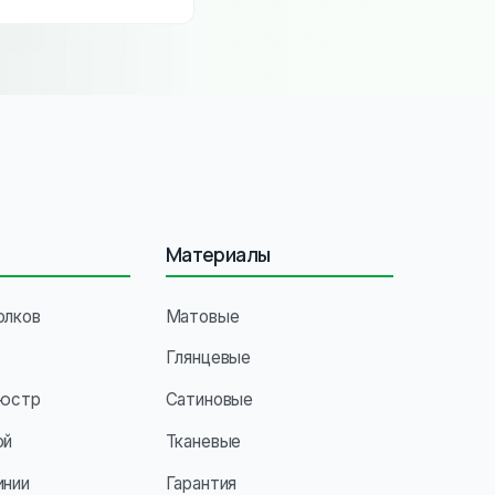
справим.
Материалы
олков
Матовые
Глянцевые
люстр
Сатиновые
ой
Тканевые
инии
Гарантия